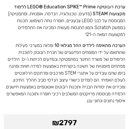
ערכת רובוטיקה LEGO® Education SPIKE™ Prime ללימוד
מקצועות STEAM
(מדעים, טכנולוגיה, הנדסה, אומנויות, ומתמטיקה)
המבוססת על לבני LEGO צבעוניים, חומרה נוחה לשימוש, תכנות
בממשק Scratch והמון התנסות מעשית המכינה את התלמידים
למקצועות המאה ה-21!
הערכה מתאימה לילדים החל מגילאי 10
ומלווה במערכי פעילות
שהותאמו על ידי המומחים הפדגוגיים של חברת רובוטק לתוכנית
הלימודים של משרד החינוך במתמטיקה ובמדעים לכיתות ו’-ט’. הילדים
מפתחים מיומנויות של חשיבה ביקורתית באמצעות למידה חוויות ומהנה
בזמן שהם עובדים על אתגרי STEM מורכבים ומרתקים הרלוונטיים
לעולם האמיתי. הם לומדים כישורי עיצוב הנדסי סביב תהליך התיכון,
ומכירים את יסודות הבנייה ותכנות רובוטים אוטונומיים באמצעות חיישנים.
הלמידה מבוססת פרויקטים המשלבים רכיבי חומרה ותוכנה המאפשרים
איסוף נתונים ונתוני ענן.
₪
2797