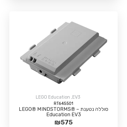
LEGO Education
,
EV3
RT645501
סוללה נטענת – LEGO® MINDSTORMS®
Education EV3
₪
575