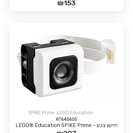
₪
153
SPIKE Prime
,
LEGO Education
RT645605
חיישן צבע – LEGO® Education SPIKE Prime